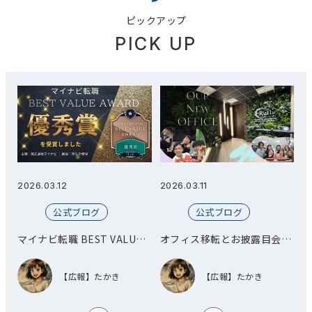
ピックアップ
PICK UP
2026.03.11
2026.07.30
2
公式ブログ
公式ブログ
E
オフィス移転とお披露目会を
第8期全社員懇親会
し
開催しました！
【広報】たかき
【広報】たかき