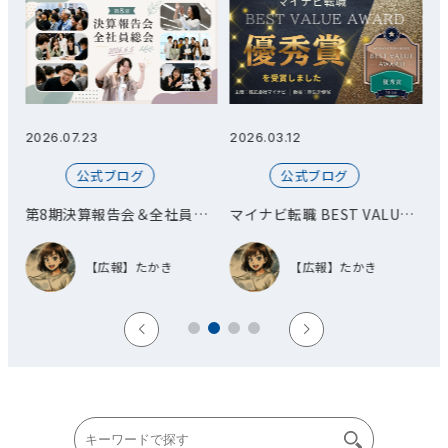
2026.07.23
2026.03.12
2026.
公式ブログ
公式ブログ
第8期決算報告会＆全社員総
マイナビ転職 BEST VALUE
オフ
会
AWARD 優秀賞を受賞しまし
開催
た！
【広報】たかき
【広報】たかき