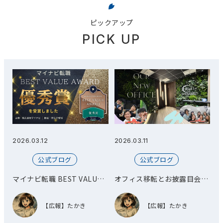
ピックアップ
PICK UP
2026.03.12
2026.03.11
2
公式ブログ
公式ブログ
総
マイナビ転職 BEST VALUE
オフィス移転とお披露目会を
AWARD 優秀賞を受賞しまし
開催しました！
た！
【広報】たかき
【広報】たかき