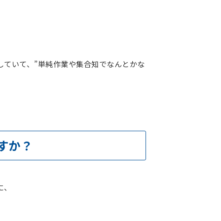
としていて、”単純作業や集合知でなんとかな
すか？
に、