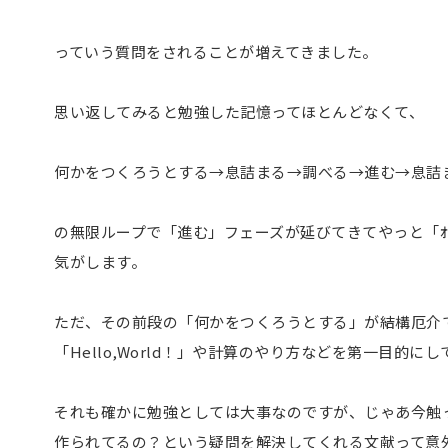
っていう質問をされることが増えてきました。
思い返してみると勉強した記憶ってほとんどなくて、
何かをつくろうとする→息詰まる→調べる→進む→息詰
の無限ループで「進む」フェーズが延びてきてやっと「ｵﾚ､ﾌﾟﾛ
気がします。
ただ、その前段の「何かをつくろうとする」が結構厄介
「Hello,World！」や計算のやり方などを第一目的に
それも確かに勉強としては大事なのですが、じゃあ今触
作られてるの？という疑問を解決してくれる文献って意