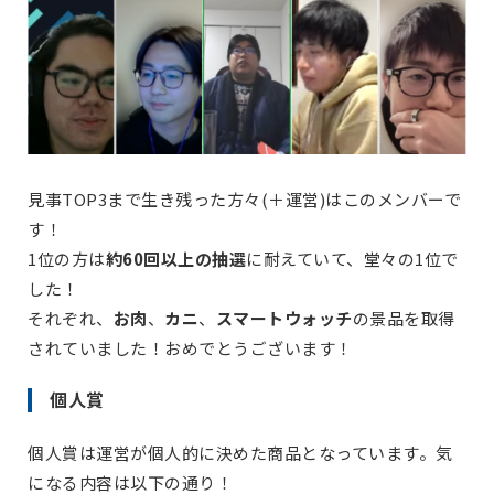
見事TOP3まで生き残った方々(＋運営)はこのメンバーで
す！
1位の方は
約60回以上の抽選
に耐えていて、堂々の1位で
した！
それぞれ、
お肉
、
カニ
、
スマートウォッチ
の景品を取得
されていました！おめでとうございます！
個人賞
個人賞は運営が個人的に決めた商品となっています。気
になる内容は以下の通り！