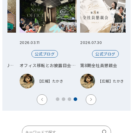
2026.03.11
2026.07.30
2
公式ブログ
公式ブログ
E
オフィス移転とお披露目会を
第8期全社員懇親会
し
開催しました！
【広報】たかき
【広報】たかき