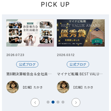
PICK UP
2026.03.12
2026.03.11
2
公式ブログ
公式ブログ
総
マイナビ転職 BEST VALUE
オフィス移転とお披露目会を
AWARD 優秀賞を受賞しまし
開催しました！
た！
【広報】たかき
【広報】たかき