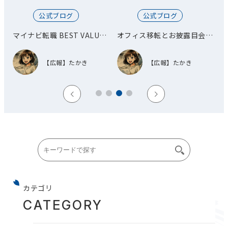
公式ブログ
公式ブログ
総
マイナビ転職 BEST VALUE
オフィス移転とお披露目会を
AWARD 優秀賞を受賞しまし
開催しました！
た！
【広報】たかき
【広報】たかき
カテゴリ
CATEGORY