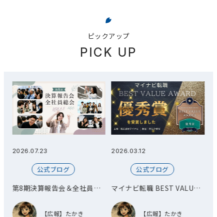
ピックアップ
PICK UP
2026.03.12
2026.03.11
2
公式ブログ
公式ブログ
総
マイナビ転職 BEST VALUE
オフィス移転とお披露目会を
AWARD 優秀賞を受賞しまし
開催しました！
た！
【広報】たかき
【広報】たかき