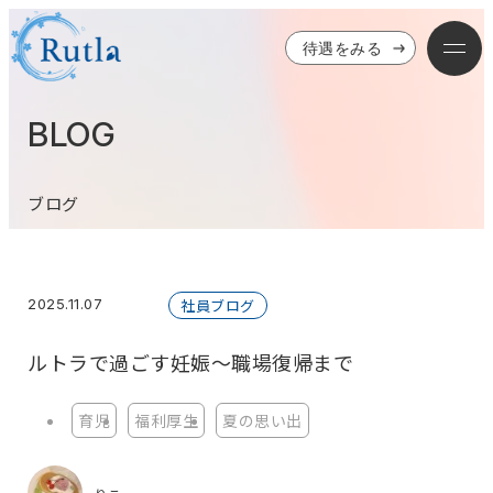
待遇をみる
BLOG
ブログ
2025.11.07
社員ブログ
ルトラで過ごす妊娠〜職場復帰まで
育児
福利厚生
夏の思い出