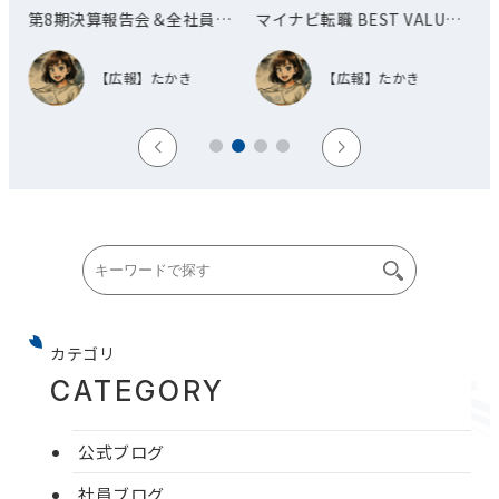
8期決算報告会＆全社員総
マイナビ転職 BEST VALUE
オフィス
AWARD 優秀賞を受賞しまし
開催しま
た！
【広報】たかき
【広報】たかき
カテゴリ
CATEGORY
公式ブログ
社員ブログ