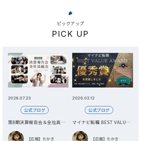
ピックアップ
PICK UP
2026.03.12
2026.03.11
公式ブログ
公式ブログ
＆全社員総
マイナビ転職 BEST VALUE
オフィス移転とお披露
AWARD 優秀賞を受賞しまし
開催しました！
た！
たかき
【広報】たかき
【広報】たかき