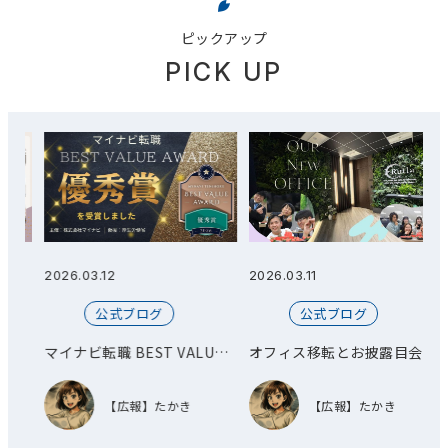
ピックアップ
PICK UP
2026.03.12
2026.03.11
2
公式ブログ
公式ブログ
総
マイナビ転職 BEST VALUE
オフィス移転とお披露目会を
AWARD 優秀賞を受賞しまし
開催しました！
た！
【広報】たかき
【広報】たかき