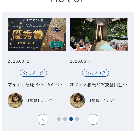
2026.03.12
2026.03.11
2
公式ブログ
公式ブログ
総
マイナビ転職 BEST VALUE
オフィス移転とお披露目会を
AWARD 優秀賞を受賞しまし
開催しました！
た！
【広報】たかき
【広報】たかき