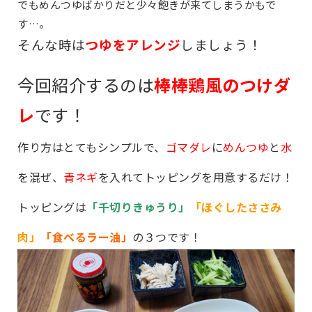
でもめんつゆばかりだと少々飽きが来てしまうかもで
す…。
そんな時は
つゆをアレンジ
しましょう！
今回紹介するのは
棒棒鶏風のつけダ
レ
です！
作り方はとてもシンプルで、
ゴマダレ
に
めんつゆ
と
水
を混ぜ、
青ネギ
を入れてトッピングを用意するだけ！
トッピングは
「千切りきゅうり」
「ほぐしたささみ
肉」
「食べるラー油」
の３つです！