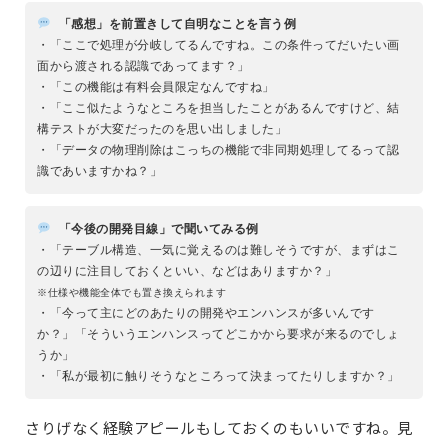
「感想」を前置きして自明なことを言う例
・「ここで処理が分岐してるんですね。この条件ってだいたい画
面から渡される認識であってます？」
・「この機能は有料会員限定なんですね」
・「ここ似たようなところを担当したことがあるんですけど、結
構テストが大変だったのを思い出しました」
・「データの物理削除はこっちの機能で非同期処理してるって認
識であいますかね？」
「今後の開発目線」で聞いてみる例
・「テーブル構造、一気に覚えるのは難しそうですが、まずはこ
の辺りに注目しておくといい、などはありますか？」
※仕様や機能全体でも置き換えられます
・「今って主にどのあたりの開発やエンハンスが多いんです
か？」「そういうエンハンスってどこかから要求が来るのでしょ
うか」
・「私が最初に触りそうなところって決まってたりしますか？」
さりげなく経験アピールもしておくのもいいですね。見