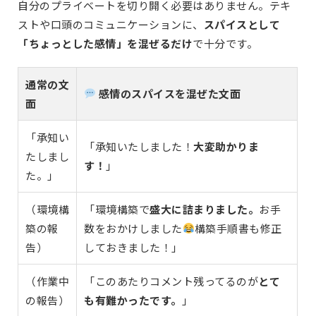
自分のプライベートを切り開く必要はありません。テキ
ストや口頭のコミュニケーションに、
スパイスとして
「ちょっとした感情」を混ぜるだけ
で十分です。
通常の文
感情のスパイスを混ぜた文面
面
「承知い
「承知いたしました！
大変助かりま
たしまし
す！
」
た。」
（環境構
「環境構築で
盛大に詰まりました。
お手
築の報
数をおかけしました
構築手順書も修正
告）
しておきました！」
（作業中
「このあたりコメント残ってるのが
とて
の報告）
も有難かったです。
」