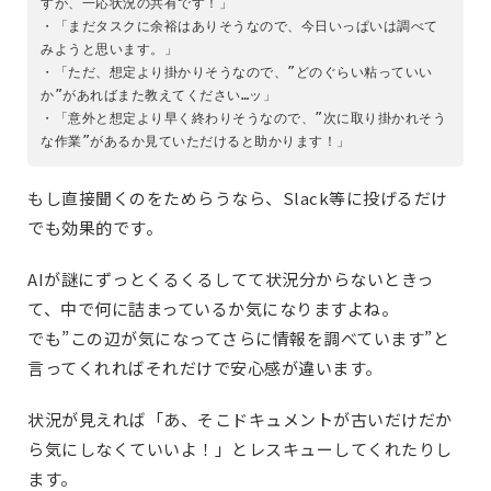
すが、一応状況の共有です！」
・「まだタスクに余裕はありそうなので、今日いっぱいは調べて
みようと思います。」
・「ただ、想定より掛かりそうなので、”どのぐらい粘っていい
か”があればまた教えてください…ッ」
・「意外と想定より早く終わりそうなので、”次に取り掛かれそう
な作業”があるか見ていただけると助かります！」
もし直接聞くのをためらうなら、Slack等に投げるだけ
でも効果的です。
AIが謎にずっとくるくるしてて状況分からないときっ
て、中で何に詰まっているか気になりますよね。
でも”この辺が気になってさらに情報を調べています”と
言ってくれればそれだけで安心感が違います。
状況が見えれば「あ、そこドキュメントが古いだけだか
ら気にしなくていいよ！」とレスキューしてくれたりし
ます。