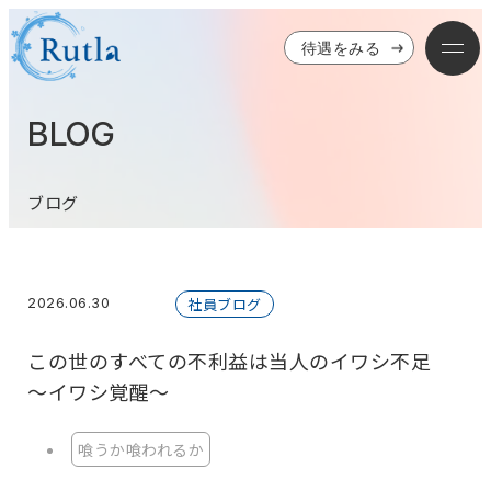
待遇をみる
BLOG
ブログ
2026.06.30
社員ブログ
この世のすべての不利益は当人のイワシ不足
～イワシ覚醒～
喰うか喰われるか