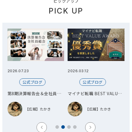
ピックアップ
PICK UP
2026.03.12
2026.03.11
公式ブログ
公式ブログ
員総
マイナビ転職 BEST VALUE
オフィス移転とお披露目会を
AWARD 優秀賞を受賞しまし
開催しました！
た！
【広報】たかき
【広報】たかき