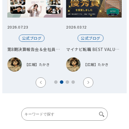
2026.07.23
2026.03.12
20
公式ブログ
公式ブログ
第8期決算報告会＆全社員総
マイナビ転職 BEST VALUE
会
AWARD 優秀賞を受賞しまし
た！
【広報】たかき
【広報】たかき