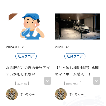
AI
2024.08.02
2023.04.10
社員ブログ
社員ブログ
水冷服がこの夏の最強アイ
【引っ越し補助制度】念願
テムかもしれない
のマイホーム購入！！
その他
福利厚生
夏の思い出
引っ越し補助制
まっちゃん
まっちゃん
度