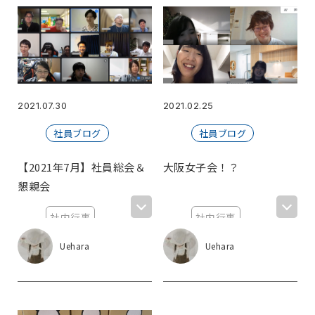
エン転職
2021.07.30
2021.02.25
社員ブログ
社員ブログ
【2021年7月】社員総会＆
大阪女子会！？
懇親会
社内行事
社内行事
懇親会
懇親会
Uehara
Uehara
東京オフィス
社員総会
社員総会
大阪オフィス
大阪オフィス
福利厚生