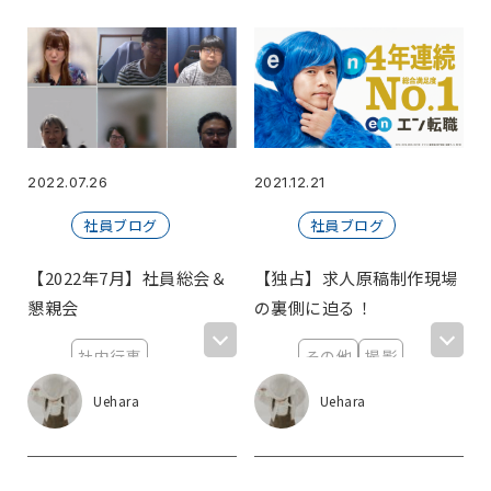
2022.07.26
2021.12.21
社員ブログ
社員ブログ
【2022年7月】社員総会＆
【独占】求人原稿制作現場
懇親会
の裏側に迫る！
社内行事
その他
撮影
懇親会
新大阪
新宿
Uehara
Uehara
社員総会
エン・ジャパン
株式会社
福利厚生
oVice