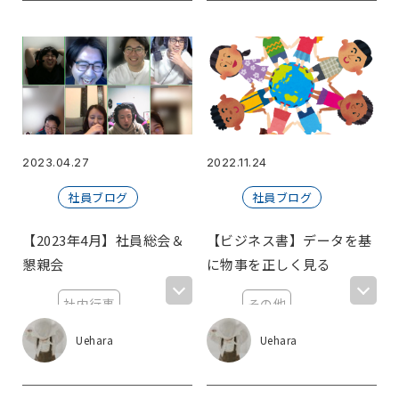
趣味
2023.04.27
2022.11.24
社員ブログ
社員ブログ
【2023年4月】社員総会＆
【ビジネス書】データを基
懇親会
に物事を正しく見る
社内行事
その他
懇親会
おすすめ本
Uehara
Uehara
社員総会
趣味