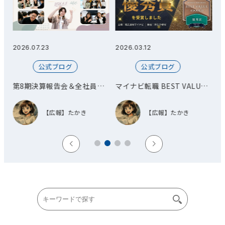
2026.07.23
2026.03.12
20
公式ブログ
公式ブログ
第8期決算報告会＆全社員総
マイナビ転職 BEST VALUE
会
AWARD 優秀賞を受賞しまし
た！
【広報】たかき
【広報】たかき