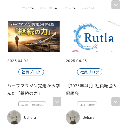
すべて
はせまる
アトム
雨が苦手
IYO
にぬね
カベオ
Haru
ボンレスハム
謳歌
だっち
安
いかさん
黒ビール飲むマン
海斗
kana
川太郎
中村健二
萩谷
ケン
愛馬
りこ
メイ
井の中のけろっぴ
たなか
てぃーちゃーず
mikan*
2026.04.02
2025.04.25
【広報】たかき
クシマ
かなやま
社員ブログ
社員ブログ
NAO
N.S
白ビール
武村
R.I
まっちゃん
いぬさき
なかさん
ハーフマラソン完走から学
【2025年4月】社員総会＆
おじいちゃん
星のおじさん
えんぶん
んだ「継続の力」
懇親会
つぐ
鯉党さうなー
TK
いしさか
継続
習慣化
社内行事
△山
葱ちゃん
Uehara
りす
ランニング
懇親会
100トン
ぼー
Mgura.
キッシー
6
Uehara
Uehara
ごっちー
さわ
福利厚生
社員総会