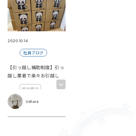
女子会
2020.10.14
社員ブログ
【引っ越し補助制度】引っ
越し業者で楽々お引越し
福利厚生
引っ越し補助制
Uehara
度
ありがとう兵庫
県