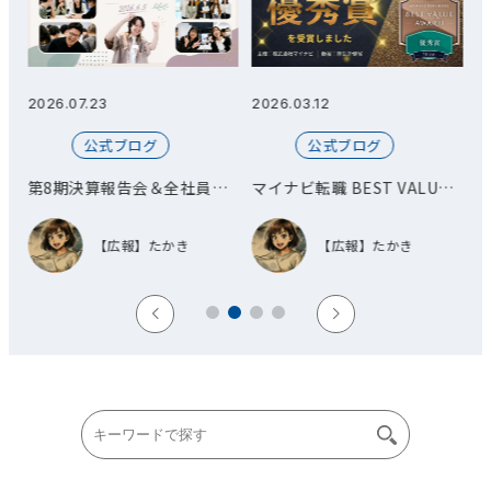
2026.07.23
2026.03.12
20
公式ブログ
公式ブログ
第8期決算報告会＆全社員総
マイナビ転職 BEST VALUE
会
AWARD 優秀賞を受賞しまし
た！
【広報】たかき
【広報】たかき