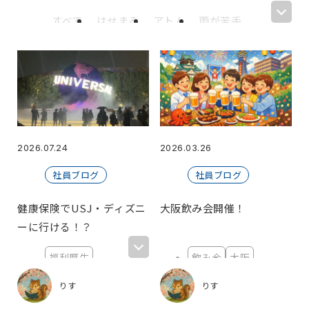
すべて
はせまる
アトム
雨が苦手
IYO
にぬね
カベオ
Haru
ボンレスハム
謳歌
だっち
安
いかさん
黒ビール飲むマン
海斗
kana
川太郎
中村健二
萩谷
ケン
愛馬
りこ
メイ
井の中のけろっぴ
たなか
てぃーちゃーず
mikan*
2026.07.24
2026.03.26
【広報】たかき
クシマ
かなやま
社員ブログ
社員ブログ
NAO
N.S
白ビール
武村
R.I
まっちゃん
いぬさき
なかさん
健康保険でUSJ・ディズニ
大阪飲み会開催！
おじいちゃん
星のおじさん
えんぶん
ーに行ける！？
つぐ
鯉党さうなー
TK
いしさか
福利厚生
飲み会
大阪
△山
葱ちゃん
Uehara
りす
夏の思い出
100トン
ぼー
Mgura.
キッシー
6
りす
りす
ごっちー
さわ