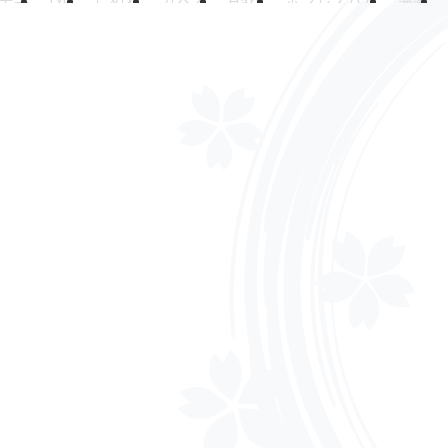
苦手
IYO
にぬね
カベオ
Haru
ボンレスハム
謳歌
川太郎
中村健二
萩谷
ケン
愛馬
りこ
メイ
井の
報】たかき
クシマ
かなやま
NAO
N.S
白ビール
武村
じさん
えんぶん
つぐ
鯉党さうなー
TK
いしさか
△
ー
6
ごっちー
さわ