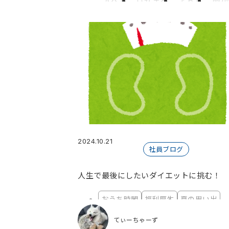
すべて
はせまる
アトム
雨が
黒ビール飲むマン
海斗
kana
てぃーちゃーず
mikan*
【広
なかさん
おじいちゃん
星のお
100トン
ぼー
Mgura.
キッシ
2024.10.21
社員ブログ
人生で最後にしたいダイエットに挑む！
おうち時間
福利厚生
夏の思い出
てぃーちゃーず