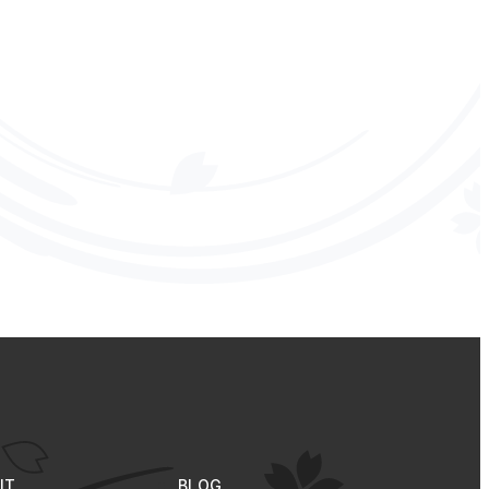
た】
Unreal Engine4
勉強会
SNSって便利
おやすみプンプン
ダンダダン
水平思考クイズ
JR西日本
ゲーム大会
ビンゴ
国士無双
GeoGuessr
Minecraft
賞与
映画
全社員BBQ
TRPG
IT
BLOG