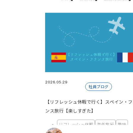
すべて
育児休暇
長期休暇制度
てにす部
サークル
リフレッシ
お花見
継続
習慣化
ランニン
ゲーム部
初詣
伊勢神宮
保健
ブラックフライデー
マウス
2
和菓子
駆け込み
旅
旅行
広島東洋カープ
居酒屋
野球
制度紹介
オフラインイベント
会社紹介
サークル活動
社内行
2026.05.29
大阪オフィス
新大阪
２次会
社員ブログ
目指すは世界
引っ越し補助制度
【リフレッシュ休暇で行く】スペイン・フ
やっぱり冬はおでん
即興スピー
ンス旅行【楽しすぎた】
ありがとう兵庫県
こんにちは大
ワールドトリガー
私の好きな漫
リフレッシュ休暇
海外旅行
趣味