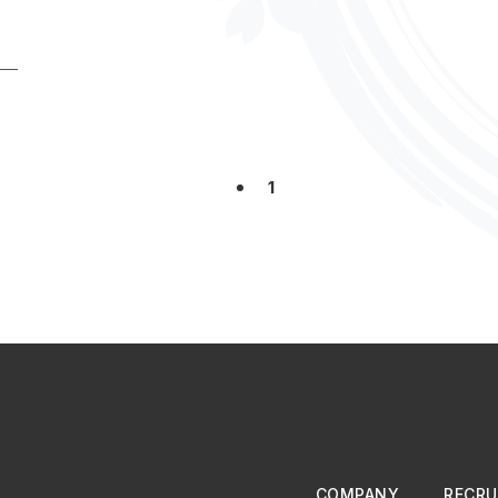
海外旅行
エン・ジャパン株式会社
エン転職
【やってみ
親会
Dr.STONE
チ。ー地球の運動についてー
プラネテス
移行
全社員総会
決算報告会
豪華すぎる景品
ボウリング
出
私の好きなシーン
アウトドア
キャンプ
インドア
味
2022年お疲れ様
2023年もよろしく
オンライン忘年会
ファシリテーション
AI
映画部
リフレッシュサークル
1
案件面談
ルトラ料理部(非公認)
ラストマイル
私の好きな
COMPANY
RECRU