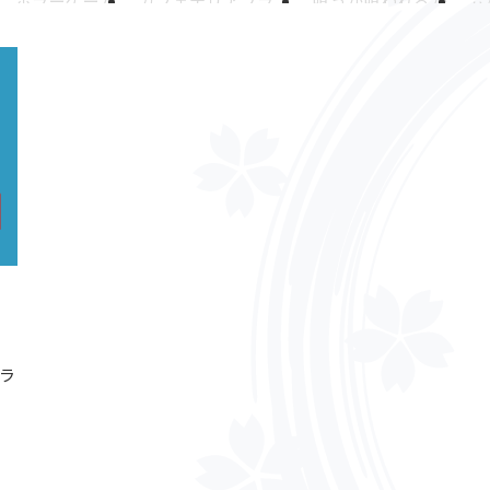
ホラーゲーム
カフェテリアプラン
喰うか喰われるか
六
ュ休暇
PMBOK
BBQ
あつ森
はにわ作り
ピープーはに
グ
飲み会
BEST VALUE AWARD
マイナビ転職
優秀賞
委員会(非公式)
期待値
テレワーク
引っ越し支援制度
025年お疲れ様
AI初回お試し制度
Python
エンジニアキャ
弾丸
温泉
食べ歩き
福利厚生、引っ越し補助制度
読書
東京ヤクルトスワローズ
推し活
リフレッシュ休暇制度
音
オンラインイベント
ボードゲーム
大阪
アクティビティ
事
メッセージ
ご挨拶
自己紹介
懇親会
撮影
東京オ
新橋
赤坂
人狼部
福利厚生
アイマールカップ
高田馬
エンジニアの落とし穴
体は資本
【裏】映画部
KAWA☆C
ラ
チ
JavaScript
ありがとうIE11
フロントエンド開発
お
阪
PCつくってみた
女子会
ガンダム
ものづくり
1on
画
AmongUS
宇宙人狼
狼を見つける会
オンラインサー