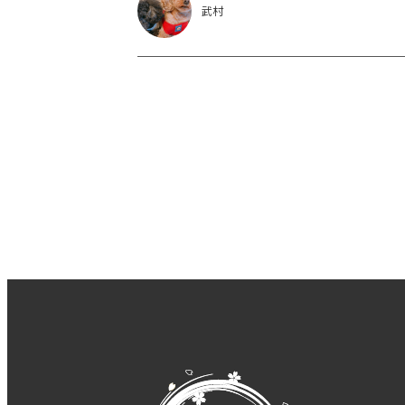
エスカレーション
UAE
ドバイ
武村
ゲーム開発
oVice
リモート懇
だけど怖い
chrome
ブラウザ
デスク環境
在宅勤務
夏の思い
サイコロきっぷ
尾道
お酒
趣
ふるさと納税
エンジニア虎の巻
リモートワーク補助手当
SES
投資経済学部
漢字でGO!
LT会