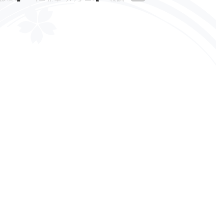
根清浄
ゴールデンウィーク
休暇
わ
あつまれどうぶつの森
誕生日
受賞
オフィス移転
お披露目会
ハイブリッドワーク
リア
雨
映画
育児
陶芸
遊戯王
カードゲーム
プロ野球
楽
全社員懇親会
国宝
おうち時間
その他
技術ネタ
フィス
社員総会
銀座
場
フットサル部
新宿
INEMA
バルト９
ピカデリー
すすめ本
伝達力
1面談
MBOシート
クル
健康になろう
健康診断