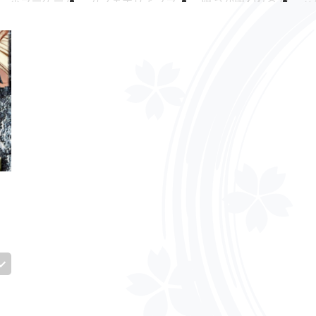
ホラーゲーム
カフェテリアプラン
喰うか喰われるか
六
ュ休暇
PMBOK
BBQ
あつ森
はにわ作り
ピープーはに
グ
飲み会
BEST VALUE AWARD
マイナビ転職
優秀賞
委員会(非公式)
期待値
テレワーク
引っ越し支援制度
025年お疲れ様
AI初回お試し制度
Python
エンジニアキャ
弾丸
温泉
食べ歩き
福利厚生、引っ越し補助制度
読書
東京ヤクルトスワローズ
推し活
リフレッシュ休暇制度
音
オンラインイベント
ボードゲーム
大阪
アクティビティ
事
メッセージ
ご挨拶
自己紹介
懇親会
撮影
東京オ
新橋
赤坂
人狼部
福利厚生
アイマールカップ
高田馬
エンジニアの落とし穴
体は資本
【裏】映画部
KAWA☆C
チ
JavaScript
ありがとうIE11
フロントエンド開発
お
阪
PCつくってみた
女子会
ガンダム
ものづくり
1on
画
AmongUS
宇宙人狼
狼を見つける会
オンラインサー