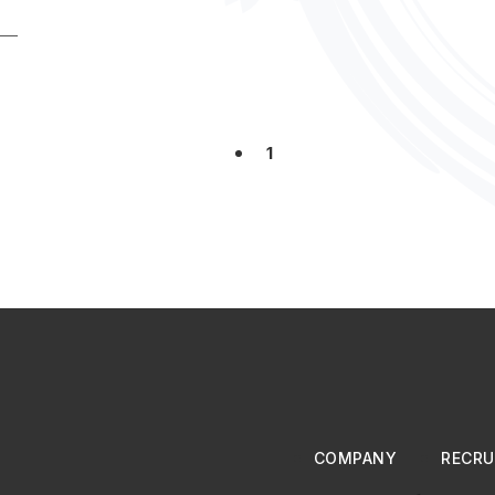
海外旅行
エン・ジャパン株式会社
エン転職
【やってみ
親会
Dr.STONE
チ。ー地球の運動についてー
プラネテス
移行
全社員総会
決算報告会
豪華すぎる景品
ボウリング
出
私の好きなシーン
アウトドア
キャンプ
インドア
味
2022年お疲れ様
2023年もよろしく
オンライン忘年会
1
ファシリテーション
AI
映画部
リフレッシュサークル
案件面談
ルトラ料理部(非公認)
ラストマイル
私の好きな
COMPANY
RECRU