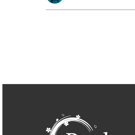
エスカレーション
UAE
ドバイ
プラネテス
ゲーム開発
oVice
リモート懇
だけど怖い
chrome
ブラウザ
デスク環境
在宅勤務
夏の思い
サイコロきっぷ
尾道
お酒
趣
ふるさと納税
エンジニア虎の巻
リモートワーク補助手当
SES
投資経済学部
漢字でGO!
LT会