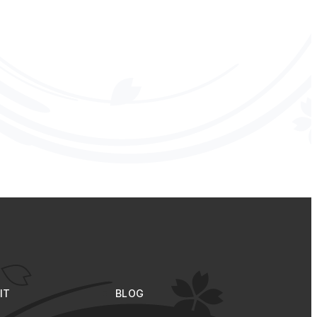
た】
Unreal Engine4
勉強会
SNSって便利
おやすみプンプン
ダンダダン
水平思考クイズ
JR西日本
ゲーム大会
ビンゴ
国士無双
GeoGuessr
Minecraft
賞与
映画
全社員BBQ
TRPG
IT
BLOG