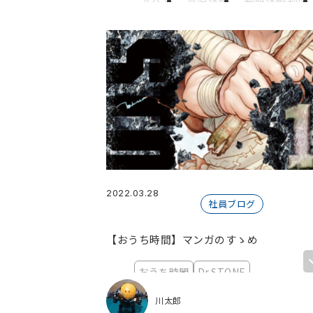
すべて
育児休暇
長期休暇制度
てにす部
サークル
リフレッシ
お花見
継続
習慣化
ランニン
ゲーム部
初詣
伊勢神宮
保健
ブラックフライデー
マウス
2
和菓子
駆け込み
旅
旅行
広島東洋カープ
居酒屋
野球
制度紹介
オフラインイベント
会社紹介
サークル活動
社内行
2022.03.28
大阪オフィス
新大阪
２次会
社員ブログ
目指すは世界
引っ越し補助制度
【おうち時間】マンガのすゝめ
やっぱり冬はおでん
即興スピー
ありがとう兵庫県
こんにちは大
おうち時間
Dr.STONE
ワールドトリガー
私の好きな漫
チ。ー地球の運動についてー
川太郎