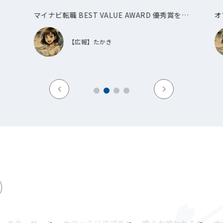
マイナビ転職 BEST VALUE AWARD 優秀賞を受
オ
賞しました！
【広報】たかき