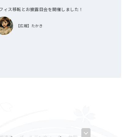
フィス移転とお披露目会を開催しました！
第8期全社員懇
【広報】たかき
【広