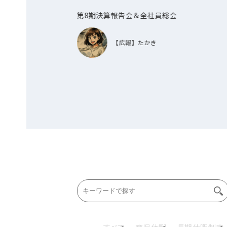
第8期決算報告会＆全社員総会
【広報】たかき