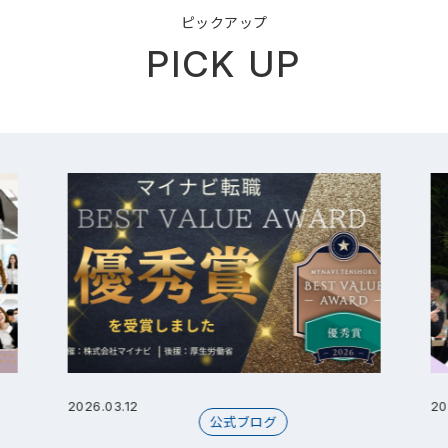
ピックアップ
PICK UP
2026.03.12
20
公式ブログ