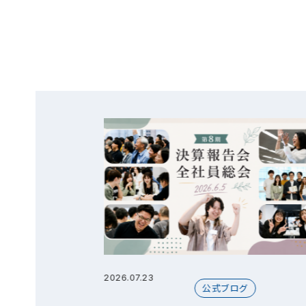
2026.07.23
グ
公式ブログ