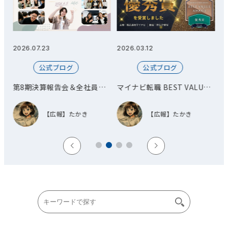
2026.07.23
2026.03.12
20
公式ブログ
公式ブログ
第8期決算報告会＆全社員総
マイナビ転職 BEST VALUE
会
AWARD 優秀賞を受賞しまし
た！
【広報】たかき
【広報】たかき