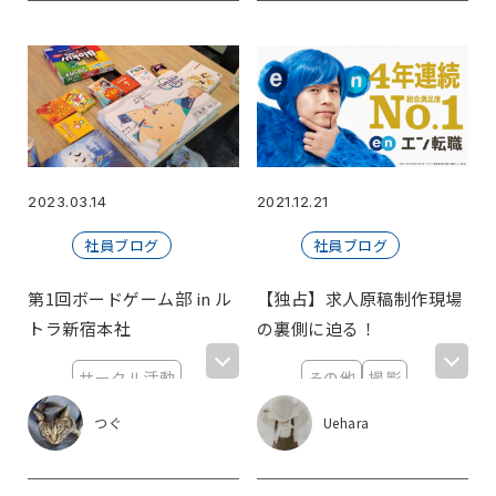
撮影
東京オフィス
社員総会
銀座
大阪オフィス
新大阪
２次会
新橋
赤坂
人狼部
福利厚生
アイマールカップ
高田馬場
フットサル部
新宿
目指すは世界
引っ越し補助制度
エンジニアの落とし穴
体は資本
【裏】映画部
2023.03.14
2021.12.21
KAWA☆CINEMA
バルト９
ピカデリー
社員ブログ
社員ブログ
やっぱり冬はおでん
即興スピーチ
JavaScript
ありがとうIE11
第1回ボードゲーム部 in ル
【独占】求人原稿制作現場
フロントエンド開発
おすすめ本
伝達力
トラ新宿本社
の裏側に迫る！
ありがとう兵庫県
こんにちは大阪
サークル活動
その他
撮影
PCつくってみた
女子会
ガンダム
新宿
趣味
新大阪
新宿
ものづくり
1on1面談
MBOシート
つぐ
Uehara
エン・ジャパン
ワールドトリガー
私の好きな漫画
株式会社
AmongUS
宇宙人狼
狼を見つける会