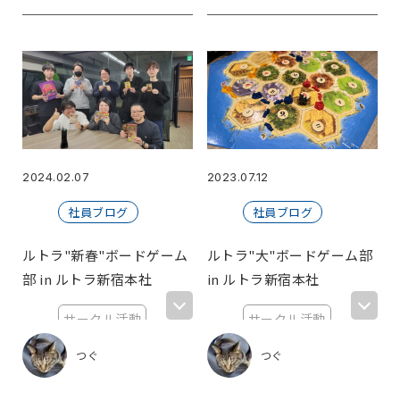
2025年お疲れ様
AI初回お試し制度
ピカデリー
Python
エンジニアキャリア
雨
映画
映画部
育児
陶芸
和菓子
駆け込み
旅
旅行
弾丸
温泉
食べ歩き
福利厚生、引っ越し補助制度
読書
遊戯王
カードゲーム
プロ野球
広島東洋カープ
居酒屋
野球
2024.02.07
2023.07.12
東京ヤクルトスワローズ
推し活
社員ブログ
社員ブログ
リフレッシュ休暇制度
音楽
全社員懇親会
国宝
制度紹介
ルトラ"新春"ボードゲーム
ルトラ"大"ボードゲーム部
オフラインイベント
オンラインイベント
部 in ルトラ新宿本社
in ルトラ新宿本社
ボードゲーム
大阪
アクティビティ
サークル活動
サークル活動
おうち時間
その他
技術ネタ
新宿
趣味
新宿
趣味
会社紹介
サークル活動
社内行事
つぐ
つぐ
メッセージ
ご挨拶
自己紹介
懇親会