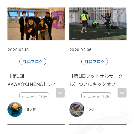
オンラインサークル
健康になろう
エン転職
健康診断
エスカレーション
UAE
ドバイ
海外旅行
エン・ジャパン株式会社
エン転職
【やってみた】
Unreal Engine4
ゲーム開発
oVice
リモート懇親会
2020.02.18
2020.02.06
Dr.STONE
チ。ー地球の運動についてー
社員ブログ
社員ブログ
プラネテス
勉強会
SNSって便利
だけど怖い
chrome
ブラウザ移行
【第1回
【第1回フットサルサーク
KAWA☆CINEMA】レイト
全社員総会
決算報告会
ル】ついにキックオフ！ル
豪華すぎる景品
ショーで映画を観てきたよ
トラ フットサルサーク
ボウリング
おやすみプンプン
サークル活動
サークル活動
@新宿ピカデリー
ル！！
ダンダダン
デスク環境
在宅勤務
新宿
東京オフィス
夏の思い出
私の好きなシーン
川太郎
つぐ
【裏】映画部
フットサル部
アウトドア
キャンプ
インドア
KAWA☆CINEMA
新宿
水平思考クイズ
JR西日本