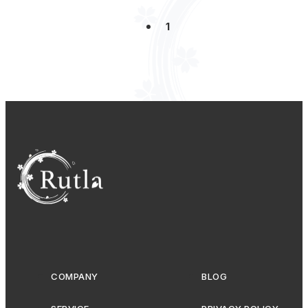
バルト９
目指すは世界
サイコロきっぷ
尾道
お酒
趣味
2022年お疲れ様
2023年もよろしく
ピカデリー
1
オンライン忘年会
ゲーム大会
ビンゴ
国士無双
ふるさと納税
エンジニア虎の巻
ファシリテーション
AI
映画部
リフレッシュサークル
GeoGuessr
Minecraft
賞与
リモートワーク補助手当
SES
案件面談
ルトラ料理部(非公認)
ラストマイル
私の好きな映画
全社員BBQ
TRPG
投資経済学部
漢字でGO!
LT会
COMPANY
BLOG