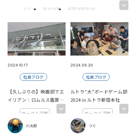
すべて
育児休暇
長期休暇制度
ホラーゲーム
カフェテリアプラン
喰うか喰われるか
六根清浄
ゴールデンウィーク
休暇
てにす部
サークル
リフレッシュ休暇
PMBOK
BBQ
あつ森
はにわ作り
ピープーはにわ
あつまれどうぶつの森
2024.10.17
2024.06.20
誕生日
お花見
継続
習慣化
社員ブログ
社員ブログ
ランニング
飲み会
BEST VALUE AWARD
マイナビ転職
【久しぶりの】映画部でエ
ルトラ”大”ボードゲーム部
優秀賞
受賞
オフィス移転
イリアン：ロムルス鑑賞
2024 in ルトラ新宿本社
お披露目会
ゲーム部
初詣
伊勢神宮
【オフライン】
サークル活動
サークル活動
保健委員会(非公式)
期待値
テレワーク
新宿
新宿
趣味
引っ越し支援制度
ハイブリッドワーク
川太郎
つぐ
ブラックフライデー
マウス
KAWA☆CINEMA