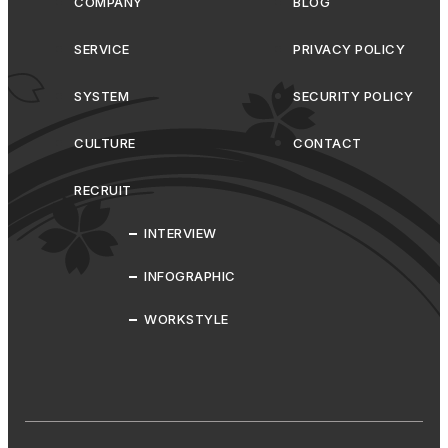
撮影
東京オフィス
社員総会
銀座
COMPANY
BLOG
大阪オフィス
新大阪
２次会
新橋
SERVICE
PRIVACY POLICY
赤坂
人狼部
福利厚生
アイマールカップ
高田馬場
SYSTEM
SECURITY POLICY
フットサル部
新宿
目指すは世界
CULTURE
CONTACT
引っ越し補助制度
エンジニアの落とし穴
体は資本
【裏】映画部
RECRUIT
KAWA☆CINEMA
バルト９
ピカデリー
やっぱり冬はおでん
即興スピーチ
INTERVIEW
JavaScript
ありがとうIE11
INFOGRAPHIC
フロントエンド開発
おすすめ本
伝達力
WORKSTYLE
ありがとう兵庫県
こんにちは大阪
PCつくってみた
女子会
ガンダム
ものづくり
1on1面談
MBOシート
ワールドトリガー
私の好きな漫画
AmongUS
宇宙人狼
狼を見つける会