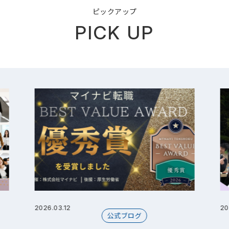
ピックアップ
PICK UP
2026.03.12
20
公式ブログ