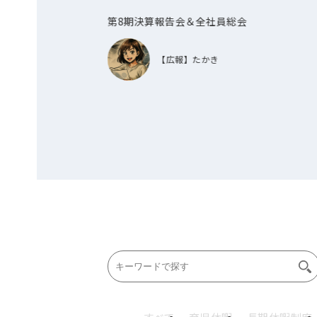
第8期決算報告会＆全社員総会
【広報】たかき