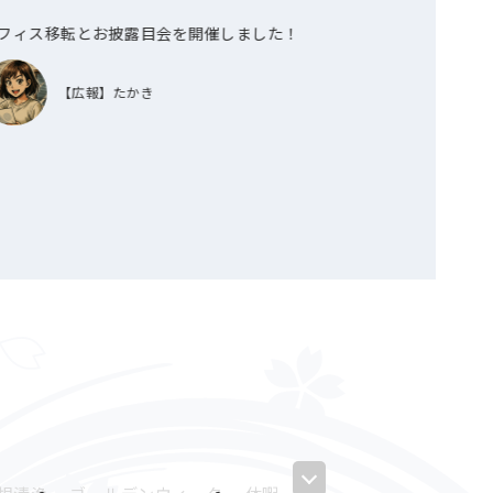
フィス移転とお披露目会を開催しました！
第8期全社員懇
【広報】たかき
【広