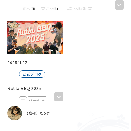
すべて
育児休暇
長期休暇制度
ホラーゲーム
カフェテリアプラン
喰うか喰われるか
六根清浄
ゴールデンウィーク
休暇
てにす部
サークル
リフレッシュ休暇
PMBOK
BBQ
あつ森
はにわ作り
ピープーはにわ
あつまれどうぶつの森
2025.11.27
誕生日
お花見
継続
習慣化
公式ブログ
ランニング
飲み会
BEST VALUE AWARD
マイナビ転職
Rutla BBQ 2025
優秀賞
受賞
オフィス移転
雨
社内行事
お披露目会
ゲーム部
初詣
伊勢神宮
保健委員会(非公式)
期待値
テレワーク
懇親会
【広報】たかき
引っ越し支援制度
ハイブリッドワーク
全社員BBQ
ブラックフライデー
マウス