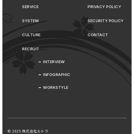
撮影
東京オフィス
社員総会
銀座
SERVICE
PRIVACY POLICY
大阪オフィス
新大阪
２次会
新橋
赤坂
人狼部
福利厚生
SYSTEM
SECURITY POLICY
アイマールカップ
高田馬場
CULTURE
CONTACT
フットサル部
新宿
目指すは世界
引っ越し補助制度
エンジニアの落とし穴
RECRUIT
体は資本
【裏】映画部
KAWA☆CINEMA
バルト９
ピカデリー
INTERVIEW
やっぱり冬はおでん
即興スピーチ
INFOGRAPHIC
JavaScript
ありがとうIE11
フロントエンド開発
おすすめ本
伝達力
WORKSTYLE
ありがとう兵庫県
こんにちは大阪
PCつくってみた
女子会
ガンダム
ものづくり
1on1面談
MBOシート
ワールドトリガー
私の好きな漫画
AmongUS
宇宙人狼
狼を見つける会
© 2025 株式会社ルトラ