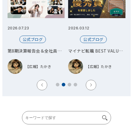
2026.07.23
2026.03.12
20
公式ブログ
公式ブログ
第8期決算報告会＆全社員総
マイナビ転職 BEST VALUE
会
AWARD 優秀賞を受賞しまし
た！
【広報】たかき
【広報】たかき