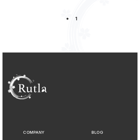
2025年お疲れ様
AI初回お試し制度
Python
エンジニアキャリア
雨
映画
1
育児
陶芸
和菓子
駆け込み
旅
旅行
弾丸
温泉
食べ歩き
福利厚生、引っ越し補助制度
読書
遊戯王
カードゲーム
プロ野球
広島東洋カープ
居酒屋
野球
東京ヤクルトスワローズ
推し活
リフレッシュ休暇制度
音楽
全社員懇親会
国宝
制度紹介
オフラインイベント
オンラインイベント
ボードゲーム
大阪
アクティビティ
おうち時間
その他
技術ネタ
会社紹介
サークル活動
社内行事
メッセージ
ご挨拶
自己紹介
懇親会
COMPANY
BLOG